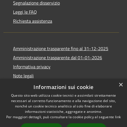
Segnalazione disservizio
Leggi le FAQ
Richiesta assistenza
Amministrazione trasparente fino al 31-12-2025
Amministrazione trasparente dal 01-01-2026
Informativa privacy
Note legali
×
Dichiarazione di accessibilità
Informazioni sui cookie
Questo sito web utilizza cookie tecnici e assimilati strettamente
necessari al corretto funzionamento e alla navigazione del sito,
nonché un cookie tecnico analitico al solo fine di elaborare
informazioni statistiche, aggregate e anonime.
RSS
Copyright © 2026 • Comune di
Per maggiori dettagli, può consultare la cookie policy al seguente
link
Accessibilità
Villimpenta • Powered by
Privacy
Municipium
Accesso